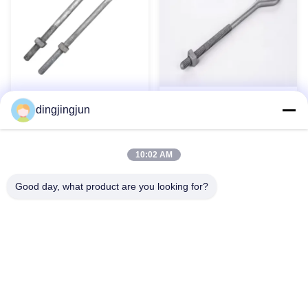
Hardware a linea di polo in
Asta di ancoraggio con
dingjingjun
acciaio galvanizzato tipo
occhiello zincato in acciaio al
arco di stacco
carbonio per linee elettriche
Contatto ora
Contatto ora
10:02 AM
Good day, what product are you looking for?