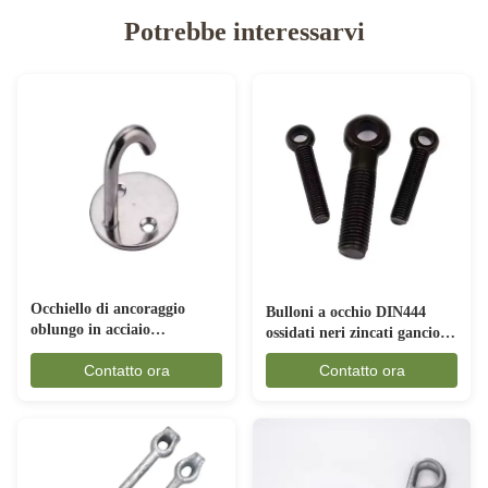
Potrebbe interessarvi
Occhiello di ancoraggio
Bulloni a occhio DIN444
oblungo in acciaio
ossidati neri zincati gancio
inossidabile 304 316 per
lungo forgiato anello tondo
Contatto ora
Contatto ora
rigging
per sollevamento M2 M4
M12