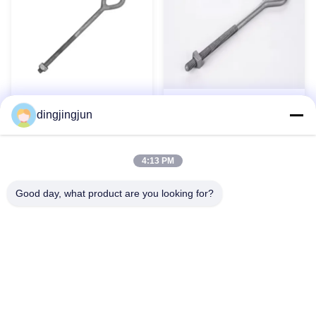
Hardware a linea di polo in
Bullone a occhio ovale
dingjingjun
acciaio galvanizzato tipo
zincato a caldo per
arco di stacco
ferramenta di linea
Contatto ora
Contatto ora
4:13 PM
Good day, what product are you looking for?