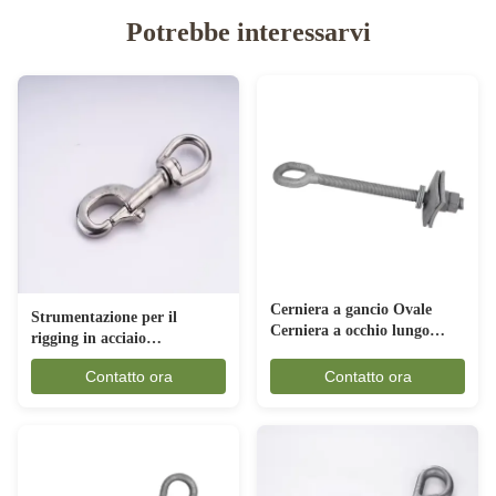
Potrebbe interessarvi
Cerniera a gancio Ovale
Strumentazione per il
Cerniera a occhio lungo
rigging in acciaio
Forgiato Cuore di pollo
inossidabile Piastra per occhi
Anello Cerniera a occhio con
Contatto ora
Contatto ora
girevoli con anello
Noce e Lavatrice Hex