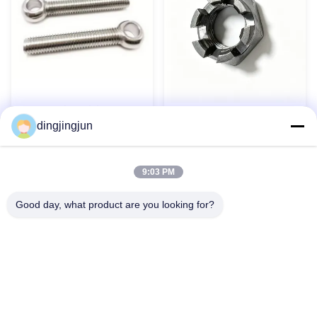
Serrature in acciaio
Noccioline esagonale a
inossidabile 304 316 DIN444
dingjingjun
fessura sottile DIN 979 per
Serrature personalizzate
componenti aerospaziali
Contatto ora
Contatto ora
9:03 PM
Good day, what product are you looking for?