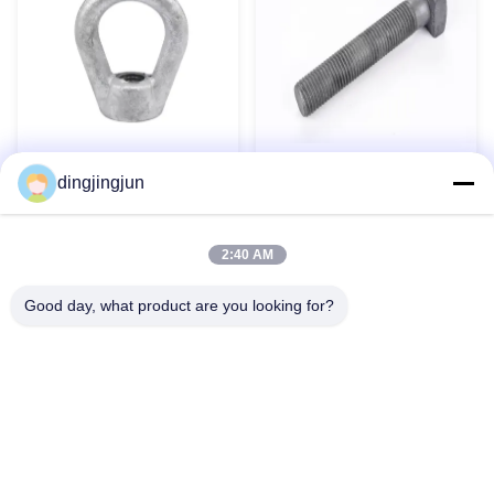
Acciaio al carbonio di grado
Fabbricazione a base di
dingjingjun
4.8 8.8 10.9 12.9 HDG
acciaio
Geometro Dacrometro
Contatto ora
Contatto ora
Heavy Duty Hex Bolt
2:40 AM
Good day, what product are you looking for?